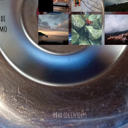
 di
amo
P.IVA 01637430495