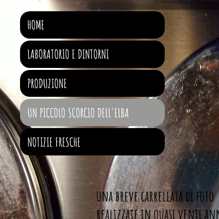
HOME
LABORATORIO E DINTORNI
PRODUZIONE
UN PICCOLO SCORCIO DELL'ELBA
NOTIZIE FRESCHE
una breve carrellata di foto
realizzate in quasi venti an