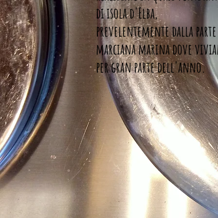
di isola d'Elba,
prevelentemente dalla parte
marciana marina dove vivi
per gran parte dell'anno.